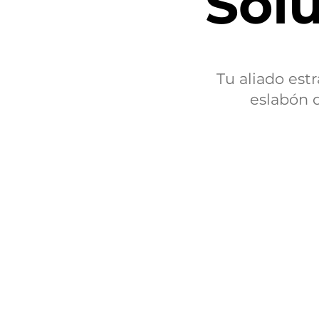
Solu
Tu aliado est
eslabón 