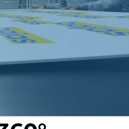
s ideas
finición