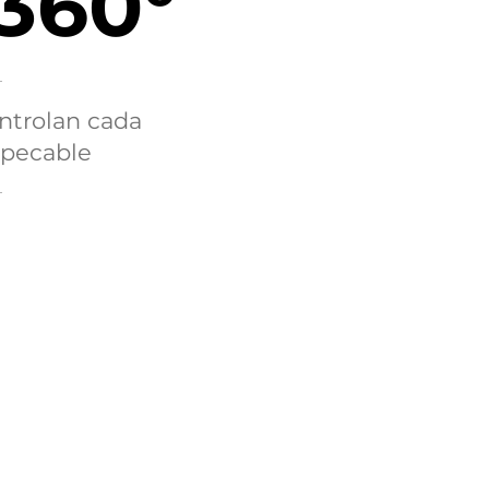
 360°
ontrolan cada
mpecable