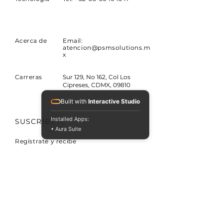
Acerca de
Email:
atencion@psmsolutions.m
x
Carreras
Sur 129, No 162, Col Los
Cipreses, CDMX, 09810
Built with
Interactive Studio
Installed Apps:
SUSCRÍBETE
• Aura Suite
Regístrate y recibe
información de PSM
Email
Suscríbete