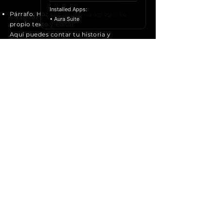
Installed Apps:
Párrafo. Haz clic aquí para agregar tu
• Aura Suite
propio texto y editar.
Aquí puedes contar tu historia y
permitir que tus usuarios sepan más
sobre ti.
Aplica ahora
Tecnología
Tel:
+52-55-5646 1547