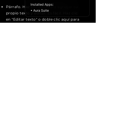
Installed Apps:
Párrafo. Haz clic aquí para agregar tu
• Aura Suite
propio texto y editar. Es fácil. Haz clic
en "Editar texto" o doble clic aquí para
agregar tu contenido y cambiar la
fuente.
Aplica ahora
Tecnología
Tel:
+52-55-5646 1547